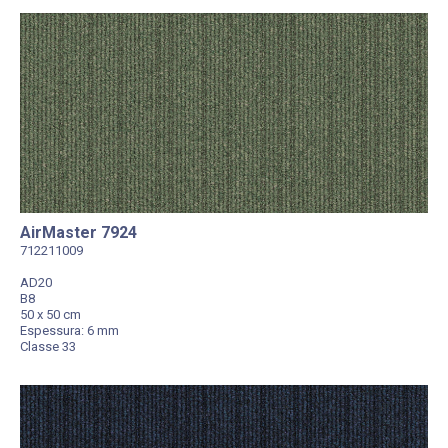
AirMaster 7924
712211009
AD20
B8
50 x 50 cm
Espessura: 6 mm
Classe 33