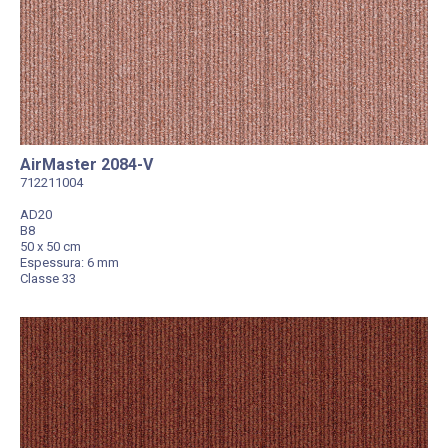
AirMaster 2084-V
712211004
AD20
B8
50 x 50 cm
Espessura: 6 mm
Classe 33