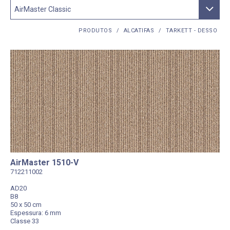
PRODUTOS
/
ALCATIFAS
/
TARKETT - DESSO
AirMaster 1510-V
712211002
AD20
B8
50 x 50 cm
Espessura: 6 mm
Classe 33