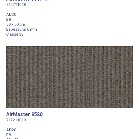
712211018
AD20
B8
50 x 50 cm
Espessura: 6 mm
Classe 33
AirMaster 9520
712211019
AD20
B8