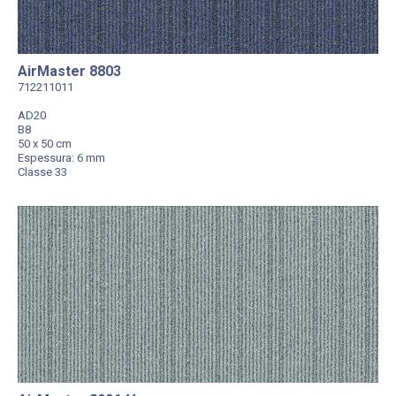
AirMaster 8803
712211011
AD20
B8
50 x 50 cm
Espessura: 6 mm
Classe 33