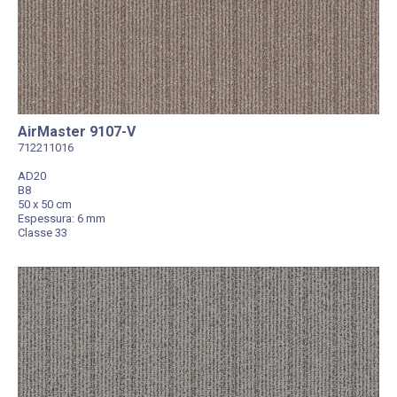
AirMaster 9107-V
712211016
AD20
B8
50 x 50 cm
Espessura: 6 mm
Classe 33