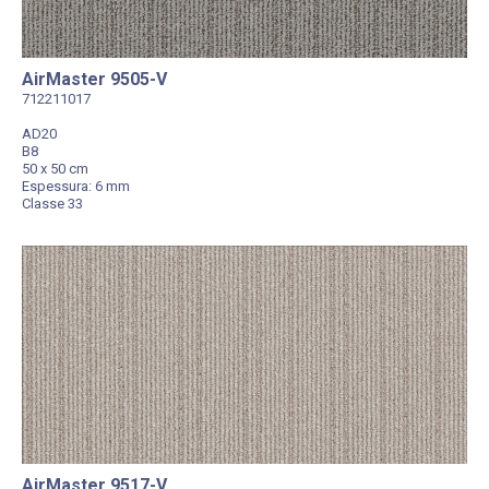
AirMaster 9505-V
712211017
AD20
B8
50 x 50 cm
Espessura: 6 mm
Classe 33
AirMaster 9517-V