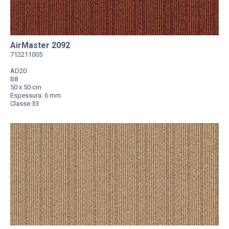
AirMaster 2092
712211005
AD20
B8
50 x 50 cm
Espessura: 6 mm
Classe 33