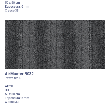
50 x 50 cm
Espessura: 6 mm
Classe 33
AirMaster 9032
712211014
AD20
B8
50 x 50 cm
Espessura: 6 mm
Classe 33