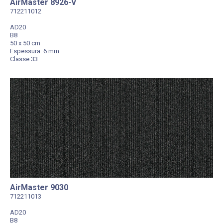
AirMaster 8926-V
712211012
AD20
B8
50 x 50 cm
Espessura: 6 mm
Classe 33
AirMaster 9030
712211013
AD20
B8