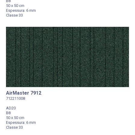
B8
50 x 50 cm
Espessura: 6 mm
Classe 33
AirMaster 7912
712211008
AD20
B8
50 x 50 cm
Espessura: 6 mm
Classe 33