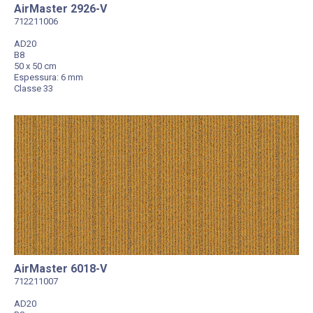
AirMaster 2926-V
712211006
AD20
B8
50 x 50 cm
Espessura: 6 mm
Classe 33
AirMaster 6018-V
712211007
AD20