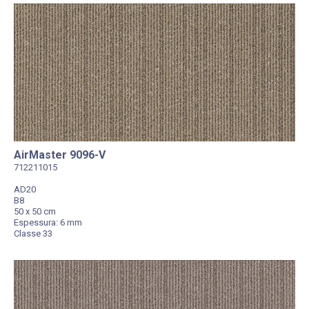
AirMaster 9096-V
712211015
AD20
B8
50 x 50 cm
Espessura: 6 mm
Classe 33