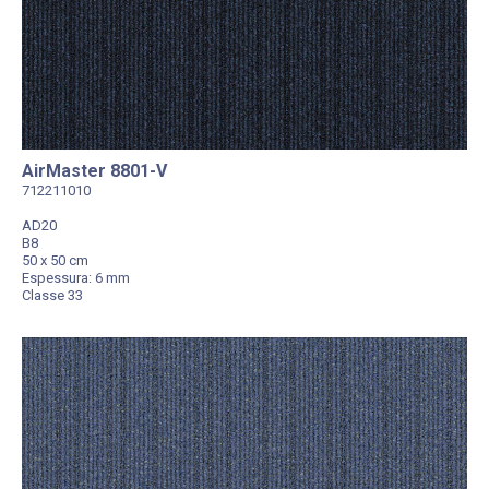
AirMaster 8801-V
712211010
AD20
B8
50 x 50 cm
Espessura: 6 mm
Classe 33